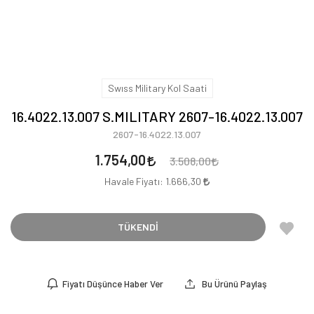
Swıss Military Kol Saati
16.4022.13.007 S.MILITARY 2607-16.4022.13.007
2607-16.4022.13.007
1.754,00
3.508,00
Havale Fiyatı:
1.666,30
TÜKENDİ
Fiyatı Düşünce Haber Ver
Bu Ürünü Paylaş