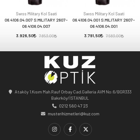
Swıss Military Kol Saati
Swıss Military Kol Saati
06.4106.04.007 S.MILITARY 2607-
06.4106.04.001 S.MILITARY 2607-
06.4106.04.007
06.4106.04.001
3.926,50
3.791,50
7.853,00
7.583,00
Ataköy 1.Kısım Mah.Rauf Orbay Cad.Galleria AVM No:6/BGR333
Bakırköy/İSTANBUL
0212 560 47 23
musterihizmetleri@kuz.com