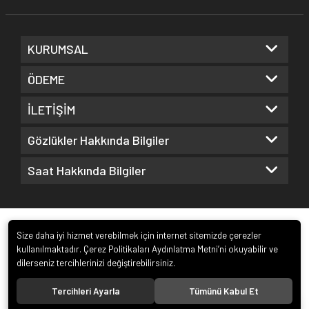
KURUMSAL
ÖDEME
İLETİŞİM
Gözlükler Hakkında Bilgiler
Saat Hakkında Bilgiler
Size daha iyi hizmet verebilmek için internet sitemizde çerezler
kullanılmaktadır. Çerez Politikaları Aydınlatma Metni’ni okuyabilir ve
dilerseniz tercihlerinizi değiştirebilirsiniz.
© 2022
Kuz Optik ve Saat San. ve Tic. Ltd. Şti.
. Tüm hakları saklıdır.
Tercihleri Ayarla
Tümünü Kabul Et