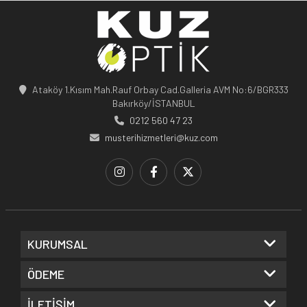
Ataköy 1.Kısım Mah.Rauf Orbay Cad.Galleria AVM No:6/BGR333
Bakırköy/İSTANBUL
0212 560 47 23
musterihizmetleri@kuz.com
KURUMSAL
ÖDEME
İLETİŞİM