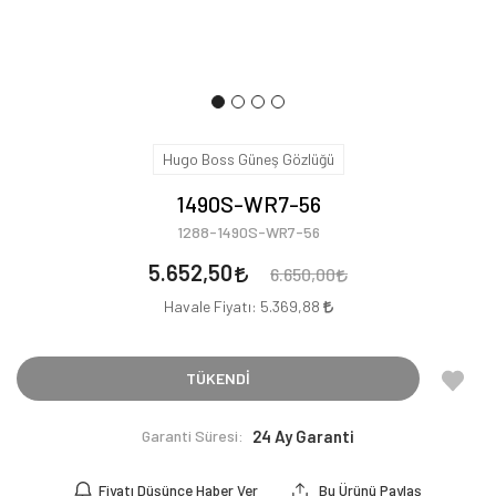
Hugo Boss Güneş Gözlüğü
1490S-WR7-56
1288-1490S-WR7-56
5.652,50
6.650,00
Havale Fiyatı:
5.369,88
TÜKENDİ
Garanti Süresi:
24 Ay Garanti
Fiyatı Düşünce Haber Ver
Bu Ürünü Paylaş