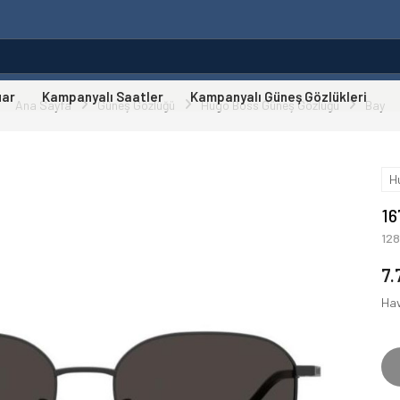
uar
Kampanyalı Saatler
Kampanyalı Güneş Gözlükleri
Ana Sayfa
Güneş Gözlüğü
Hugo Boss Güneş Gözlüğü
Bay
H
1
12
7.
Hav