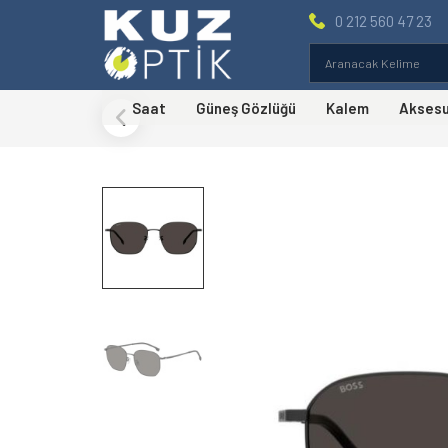
0 212 560 47 23
Saat
Güneş Gözlüğü
Kalem
Akses