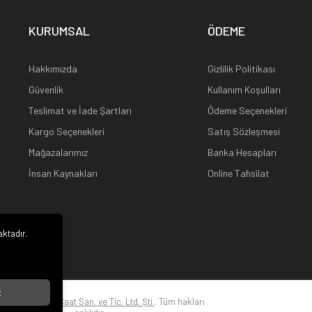
KURUMSAL
ÖDEME
Hakkımızda
Gizlilik Politikası
Güvenlik
Kullanım Koşulları
Teslimat ve İade Şartları
Ödeme Seçenekleri
Kargo Seçenekleri
Satış Sözleşmesi
Mağazalarımız
Banka Hesapları
İnsan Kaynakları
Online Tahsilat
aktadır.
i
t
22
Kuz Optik ve Saat San. ve Tic. Ltd. Şti.
. Tüm hakları