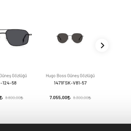
Güneş Gözlüğü
Hugo Boss Güneş Gözlüğü
Hugo Bos
-124-58
1471FSK-V81-57
145
7.055,00
7.097,
8.800,00
8.300,00