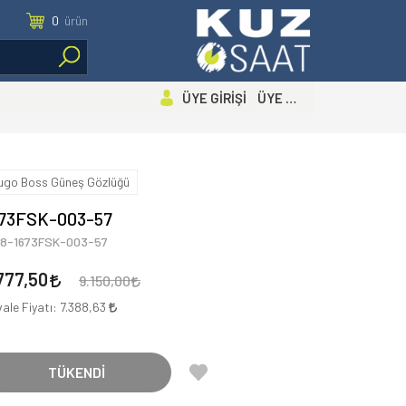
0
ürün
ÜYE GİRİŞİ ÜYE OL
ugo Boss Güneş Gözlüğü
673FSK-003-57
88-1673FSK-003-57
777,50
9.150,00
ale Fiyatı:
7.388,63
TÜKENDİ