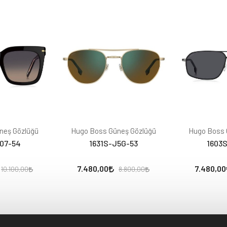
neş Gözlüğü
Hugo Boss Güneş Gözlüğü
Hugo Boss 
807-54
1631S-J5G-53
1603S
7.480,00
7.480,00
10.100,00
8.800,00