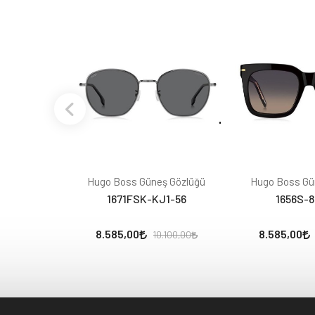
Hugo Boss Güneş Gözlüğü
Hugo Boss Gü
1671FSK-KJ1-56
1656S-
8.585,00
8.585,00
10.100,00