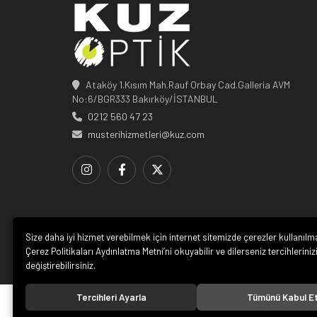
Ataköy 1.Kısım Mah.Rauf Orbay Cad.Galleria AVM
No:6/BGR333 Bakırköy/İSTANBUL
0212 560 47 23
musterihizmetleri@kuz.com
Size daha iyi hizmet verebilmek için internet sitemizde çerezler kullanılm
Çerez Politikaları Aydınlatma Metni’ni okuyabilir ve dilerseniz tercihleriniz
değiştirebilirsiniz.
Tercihleri Ayarla
Tümünü Kabul E
© 20