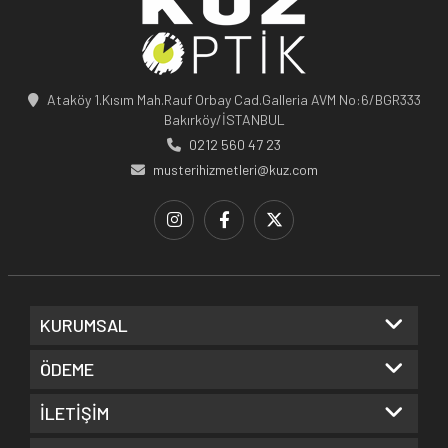
Ataköy 1.Kısım Mah.Rauf Orbay Cad.Galleria AVM No:6/BGR333
Bakırköy/İSTANBUL
0212 560 47 23
musterihizmetleri@kuz.com
KURUMSAL
ÖDEME
İLETİŞİM