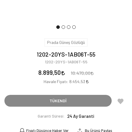
Prada Güneş Gözlüğü
1202-20YS-1AB06T-55
1202-20YS-1AB06T-55
8.899,50
10.470,00
Havale Fiyatı:
8.454,53
TÜKENDİ
Garanti Süresi:
24 Ay Garanti
Fiyatı Düşünce Haber Ver
Bu Ürünü Paylaş