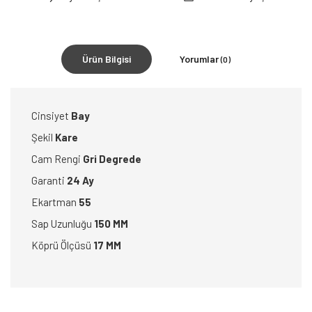
Ürün Bilgisi
Yorumlar
(0)
Cinsiyet
Bay
Şekil
Kare
Cam Rengi
Gri Degrede
Garanti
24 Ay
Ekartman
55
Sap Uzunluğu
150 MM
Köprü Ölçüsü
17 MM