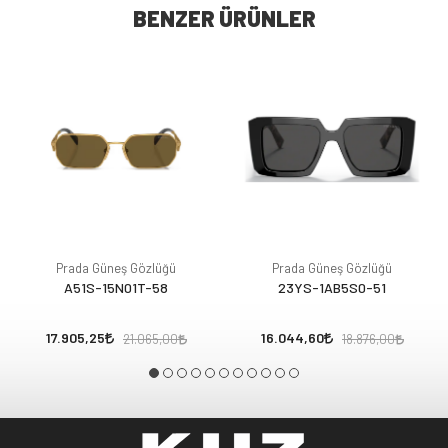
BENZER ÜRÜNLER
Prada Güneş Gözlüğü
Prada Güneş Gözlüğü
A51S-15N01T-58
23YS-1AB5S0-51
17.905,25
16.044,60
21.065,00
18.876,00