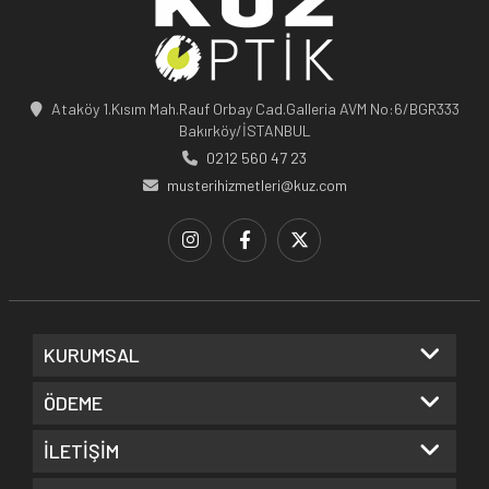
Ataköy 1.Kısım Mah.Rauf Orbay Cad.Galleria AVM No:6/BGR333
Bakırköy/İSTANBUL
0212 560 47 23
musterihizmetleri@kuz.com
KURUMSAL
ÖDEME
İLETİŞİM