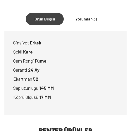
Ürün Bilgisi
Yorumlar
(0)
Cinsiyet
Erkek
Şekil
Kare
Cam Rengi
Füme
Garanti
24 Ay
Ekartman
52
Sap uzunluğu
145 MM
Köprü Ölçüsü
17 MM
BENZER ÜRÜNLER