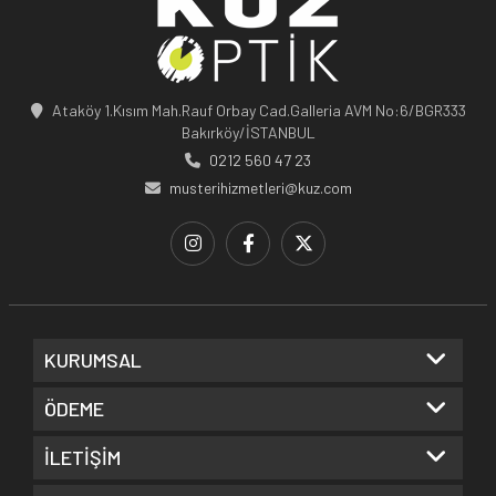
Ataköy 1.Kısım Mah.Rauf Orbay Cad.Galleria AVM No:6/BGR333
Bakırköy/İSTANBUL
0212 560 47 23
musterihizmetleri@kuz.com
KURUMSAL
ÖDEME
İLETİŞİM