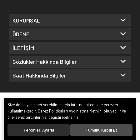
KURUMSAL
ÖDEME
İLETİŞİM
Gözlükler Hakkında Bilgiler
Saat Hakkında Bilgiler
Size daha iyi hizmet verebilmek için internet sitemizde çerezler
kullanılmaktadır. Çerez Politikaları Aydınlatma Metni’ni okuyabilir ve
dilerseniz tercihlerinizi değiştirebilirsiniz.
© 2022
Kuz Optik ve Saat San. ve Tic. Ltd. Şti.
. Tüm hakları saklıdır.
Tercihleri Ayarla
Tümünü Kabul Et