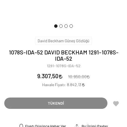
David Beckham Güneş Gözlüğü
1078S-IDA-52 DAVID BECKHAM 1291-1078S-
IDA-52
1291-1078S-IDA-52
9.307,50
10.950,00
Havale Fiyatı:
8.842,13
TÜKENDİ
Fiyatı Düşünce Haber Ver
Bu Ürünü Paylaş