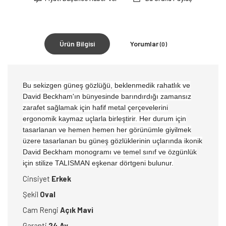
Ürün Bilgisi
Yorumlar
(0)
Bu sekizgen güneş gözlüğü, beklenmedik rahatlık ve
David Beckham'ın bünyesinde barındırdığı zamansız
zarafet sağlamak için hafif metal çerçevelerini
ergonomik kaymaz uçlarla birleştirir.
Her durum için
tasarlanan ve hemen hemen her görünümle giyilmek
üzere tasarlanan bu güneş gözlüklerinin uçlarında ikonik
David Beckham monogramı ve temel sınıf ve özgünlük
için stilize TALISMAN eşkenar dörtgeni bulunur.
Cinsiyet
Erkek
Şekil
Oval
Cam Rengi
Açık Mavi
Garanti
24 Ay