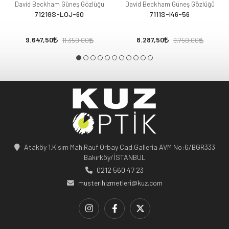
David Beckham Güneş Gözlüğü
David Beckham Güneş Gözlüğü
7121GS-LOJ-60
7111S-I46-56
9.647,50
8.287,50
11.350,00
9.750,00
Ataköy 1.Kısım Mah.Rauf Orbay Cad.Galleria AVM No:6/BGR333
Bakırköy/İSTANBUL
0212 560 47 23
musterihizmetleri@kuz.com