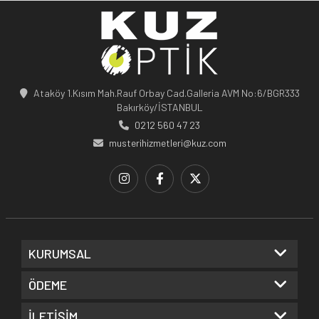
Ataköy 1.Kısım Mah.Rauf Orbay Cad.Galleria AVM No:6/BGR333
Bakırköy/İSTANBUL
0212 560 47 23
musterihizmetleri@kuz.com
KURUMSAL
ÖDEME
İLETİŞİM