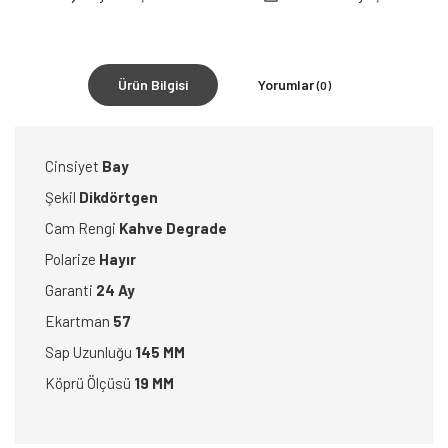
Ürün Bilgisi
Yorumlar
(0)
Cinsiyet
Bay
Şekil
Dikdörtgen
Cam Rengi
Kahve
Degrade
Polarize
Hayır
Garanti
24 Ay
Ekartman
57
Sap Uzunluğu
145 MM
Köprü Ölçüsü
19 MM