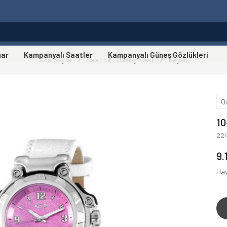
uar
Kampanyalı Saatler
Kampanyalı Güneş Gözlükleri
Ana Sayfa
Saat
Oakley Saat
Bayan
O
10
22
9.
Hav