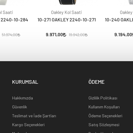
l Saati
Oakley Kol Saati
Oakley
 2240-10-284
10-271 OAKLEY 2240-10-271
10-240 OAKL
9.971,00
9.194,00
51.974,00
19.942,00
KURUMSAL
ÖDEME
Hakkımızda
Gizlilik Politikası
Güvenlik
Kullanım Koşulları
Teslimat ve İade Şartları
Ödeme Seçenekleri
Kargo Seçenekleri
Satış Sözleşmesi