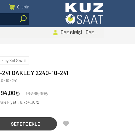
0
ürün
ÜYE GİRİŞİ ÜYE OL
akley Kol Saati
-241 OAKLEY 2240-10-241
40-10-241
194,00
18.388,00
ale Fiyatı:
8.734,30
SEPETE EKLE