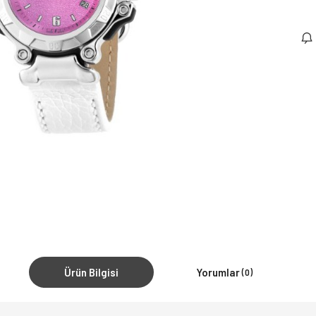
Ürün Bilgisi
Yorumlar
(0)