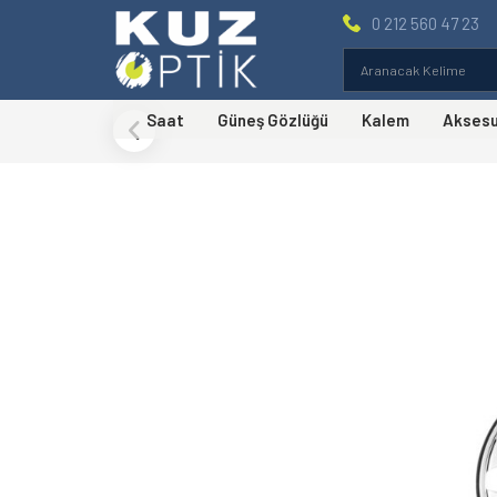
0 212 560 47 23
Saat
Güneş Gözlüğü
Kalem
Akses