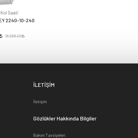
 Kol Saati
EY 2240-10-240
18.388,00
İLETİŞİM
İletişim
Gözlükler Hakkında Bilgiler
Bakım Tavsiyeleri