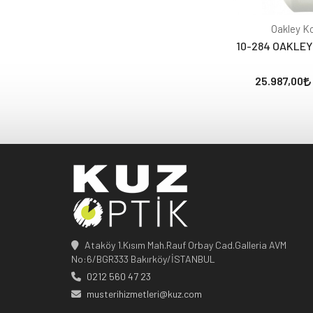
Oakley Ko
10-284 OAKLEY
25.987,00
Ataköy 1.Kısım Mah.Rauf Orbay Cad.Galleria AVM
No:6/BGR333 Bakırköy/İSTANBUL
0212 560 47 23
musterihizmetleri@kuz.com