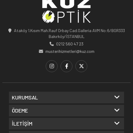
Ataköy 1.Kısım Mah.Rauf Orbay Cad.Galleria AVM No:6/BGR333
Bakırköy/İSTANBUL
0212 560 47 23
musterihizmetleri@kuz.com
KURUMSAL
ÖDEME
İLETİŞİM