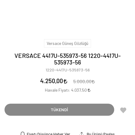
Versace Güneş Gözlüğü
VERSACE 4417U-535973-56 1220-4417U-
535973-56
1220-4417U-535973-56
4.250,00
5.000,00
Havale Fiyatı:
4.037,50
TÜKENDİ
Fiyatı Düşünce Haber Ver
Bu Ürünü Paylaş