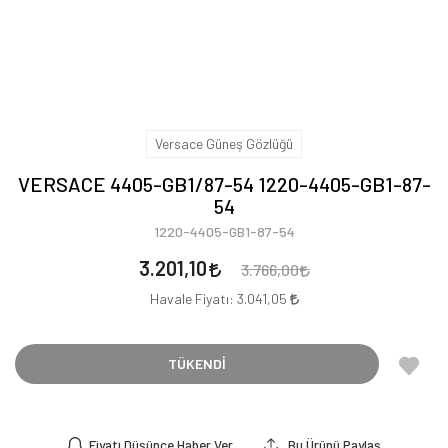
Versace Güneş Gözlüğü
VERSACE 4405-GB1/87-54 1220-4405-GB1-87-
54
1220-4405-GB1-87-54
3.201,10
3.766,00
Havale Fiyatı:
3.041,05
TÜKENDİ
Fiyatı Düşünce Haber Ver
Bu Ürünü Paylaş