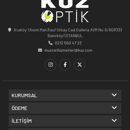
Ataköy 1.Kısım Mah.Rauf Orbay Cad.Galleria AVM No:6/BGR333
Bakırköy/İSTANBUL
0212 560 47 23
musterihizmetleri@kuz.com
KURUMSAL
ÖDEME
İLETİŞİM