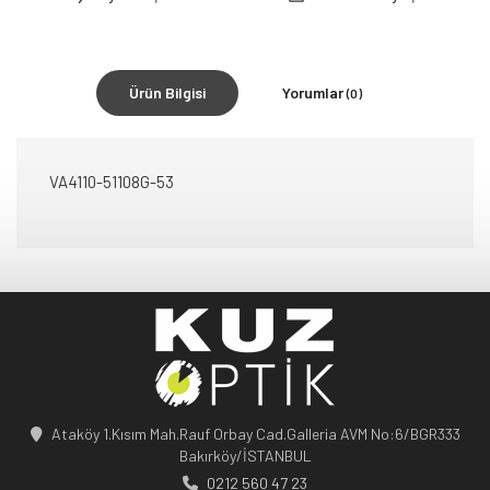
Ürün Bilgisi
Yorumlar
(0)
VA4110-51108G-53
Ataköy 1.Kısım Mah.Rauf Orbay Cad.Galleria AVM No:6/BGR333
Bakırköy/İSTANBUL
0212 560 47 23