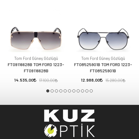
Tom Ford Güneş Gözlüğü
Tom Ford Güneş Gözlüğü
FT09116628B TOM FORD 1223-
FT08525901B TOM FORD 1223-
FT09116628B
FT08525901B
14.535,00
12.988,00
17.100,00
15.280,00