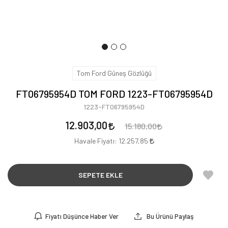
Tom Ford Güneş Gözlüğü
FT06795954D TOM FORD 1223-FT06795954D
1223-FT06795954D
12.903,00
15.180,00
Havale Fiyatı:
12.257,85
SEPETE EKLE
Fiyatı Düşünce Haber Ver
Bu Ürünü Paylaş