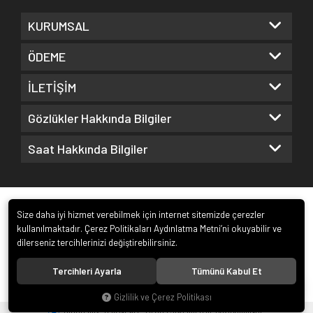
KURUMSAL
ÖDEME
İLETİŞİM
Gözlükler Hakkında Bilgiler
Saat Hakkında Bilgiler
Size daha iyi hizmet verebilmek için internet sitemizde çerezler
kullanılmaktadır. Çerez Politikaları Aydınlatma Metni’ni okuyabilir ve
dilerseniz tercihlerinizi değiştirebilirsiniz.
© 2022
Kuz Optik ve Saat San. ve Tic. Ltd. Şti.
. Tüm hakları saklıdır.
Tercihleri Ayarla
Tümünü Kabul Et
Gizlilik ve Çerez Politikası
®
Hipotenüs
Yeni Nesil E-Ticaret Sistemleri ile Hazırlanmıştır.