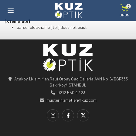
0
ÜRÜN
[XTemplate]
parse: blockname [tpl] does not exist
Ataköy 1.Kısım Mah.Rauf Orbay Cad.Galleria AVM No:6/BGR333
Bakırköy/İSTANBUL
0212 560 47 23
musterihizmetleri@kuz.com