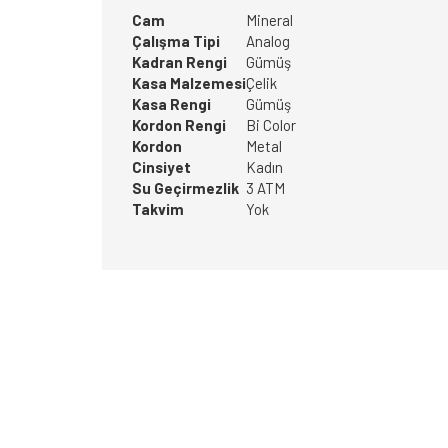
Cam
Mineral
Çalışma Tipi
Analog
Kadran Rengi
Gümüş
Kasa Malzemesi
Çelik
Kasa Rengi
Gümüş
Kordon Rengi
Bi Color
Kordon
Metal
Cinsiyet
Kadın
Su Geçirmezlik
3 ATM
Takvim
Yok