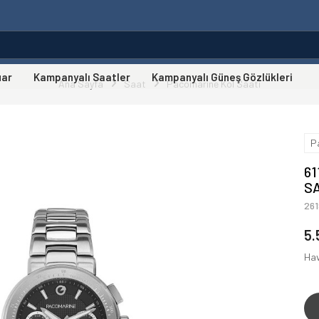
uar
Kampanyalı Saatler
Kampanyalı Güneş Gözlükleri
Ana Sayfa
Saat
Pacomarine Kol Saati
P
6
SA
261
5.
Hav