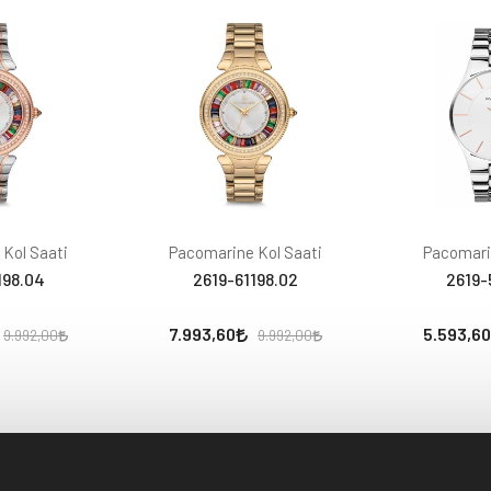
Kol Saati
Pacomarine Kol Saati
Pacomari
198.04
2619-61198.02
2619-
7.993,60
5.593,60
9.992,00
9.992,00