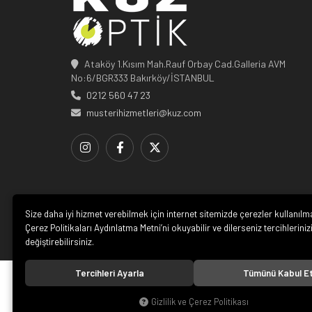
Ataköy 1.Kısım Mah.Rauf Orbay Cad.Galleria AVM
No:6/BGR333 Bakırköy/İSTANBUL
0212 560 47 23
musterihizmetleri@kuz.com
Size daha iyi hizmet verebilmek için internet sitemizde çerezler kullanılm
Çerez Politikaları Aydınlatma Metni’ni okuyabilir ve dilerseniz tercihleriniz
değiştirebilirsiniz.
Tercihleri Ayarla
Tümünü Kabul E
© 20
Gizlilik ve Çerez Politikası