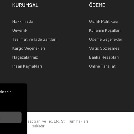
KURUMSAL
ÖDEME
Hakkımızda
Gizlilik Politikası
Güvenlik
Kullanım Koşulları
Teslimat ve İade Şartları
Ödeme Seçenekleri
Kargo Seçenekleri
Satış Sözleşmesi
Mağazalarımız
Banka Hesapları
İnsan Kaynakları
Online Tahsilat
aktadır.
i
t
22
Kuz Optik ve Saat San. ve Tic. Ltd. Şti.
. Tüm hakları
saklıdır.