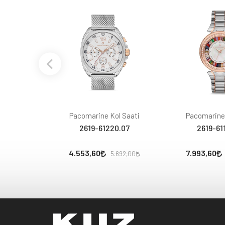
Pacomarine Kol Saati
Pacomarine 
2619-61220.07
2619-61
4.553,60
7.993,60
5.692,00