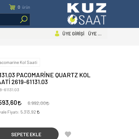
0
ürün
ÜYE GİRİŞİ ÜYE OL
acomarine Kol Saati
1131.03 PACOMARİNE QUARTZ KOL
ATİ 2619-61131.03
9-61131.03
593,60
6.992,00
ale Fiyatı:
5.313,92
SEPETE EKLE