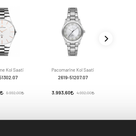
ne Kol Saati
Pacomarine Kol Saati
Pacoma
51302.07
2619-51207.07
261
3.993,60
3.993,
6.992,00
4.992,00