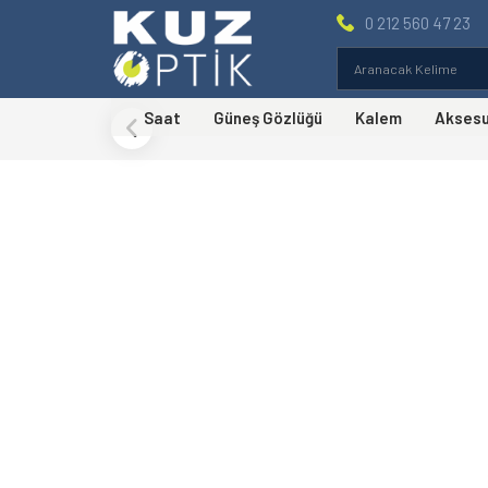
0 212 560 47 23
Saat
Güneş Gözlüğü
Kalem
Akses