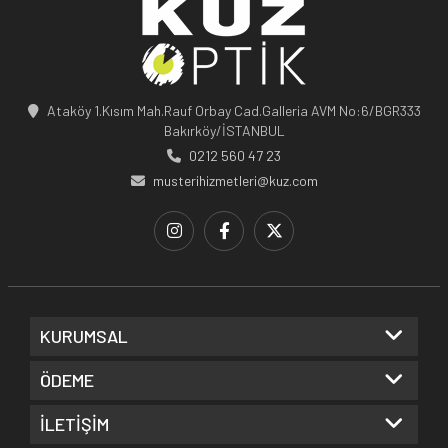
Ataköy 1.Kısım Mah.Rauf Orbay Cad.Galleria AVM No:6/BGR333
Bakırköy/İSTANBUL
0212 560 47 23
musterihizmetleri@kuz.com
KURUMSAL
ÖDEME
İLETİŞİM