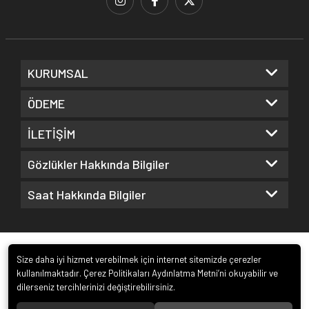
KURUMSAL
ÖDEME
İLETİŞİM
Gözlükler Hakkında Bilgiler
Saat Hakkında Bilgiler
Size daha iyi hizmet verebilmek için internet sitemizde çerezler
kullanılmaktadır. Çerez Politikaları Aydınlatma Metni’ni okuyabilir ve
dilerseniz tercihlerinizi değiştirebilirsiniz.
© 2022
Kuz Optik ve Saat San. ve Tic. Ltd. Şti.
. Tüm hakları saklıdır.