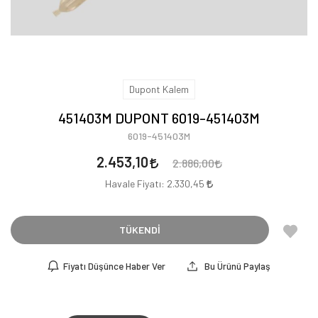
Dupont Kalem
451403M DUPONT 6019-451403M
6019-451403M
2.453,10
2.886,00
Havale Fiyatı:
2.330,45
TÜKENDİ
Fiyatı Düşünce Haber Ver
Bu Ürünü Paylaş