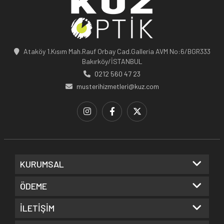
Ataköy 1.Kısım Mah.Rauf Orbay Cad.Galleria AVM No:6/BGR333
Bakırköy/İSTANBUL
0212 560 47 23
musterihizmetleri@kuz.com
KURUMSAL
ÖDEME
İLETİŞİM