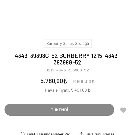
Burberry Güneş Gözlüğü
4343-39398G-52 BURBERRY 1215-4343-
39398G-52
1215-4343-39398G-52
5.780,00
6.800,00
Havale Fiyatı:
5.491,00
TÜKENDİ
Fiyatı Düşünce Haber Ver
Bu Ürünü Paylaş