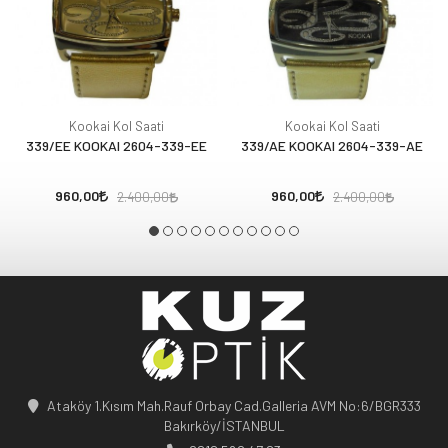
Kookai Kol Saati
Kookai Kol Saati
339/EE KOOKAI 2604-339-EE
339/AE KOOKAI 2604-339-AE
960,00
960,00
2.400,00
2.400,00
Ataköy 1.Kısım Mah.Rauf Orbay Cad.Galleria AVM No:6/BGR333
Bakırköy/İSTANBUL