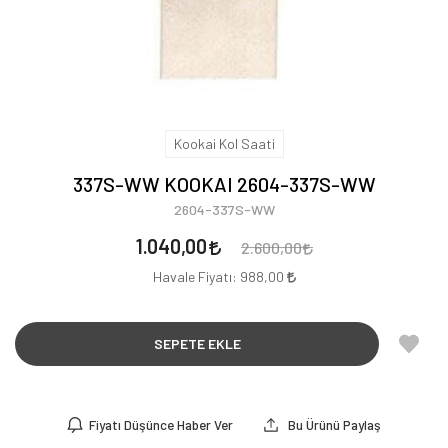
Kookai Kol Saati
337S-WW KOOKAI 2604-337S-WW
2604-337S-WW
1.040,00
2.600,00
Havale Fiyatı:
988,00
SEPETE EKLE
Fiyatı Düşünce Haber Ver
Bu Ürünü Paylaş