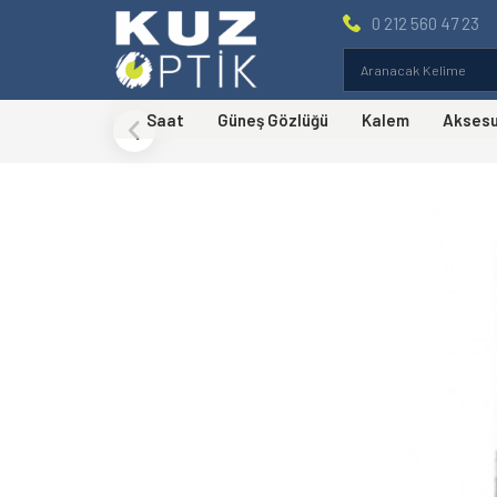
0 212 560 47 23
Saat
Güneş Gözlüğü
Kalem
Akses