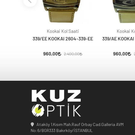
Kookai Kol Saati
Kookai Ko
339/EE KOOKAI 2604-339-EE
339/AE KOOKAI
960,00
960,00
2.400,00
Ataköy 1.Kısım Mah.Rauf Orbay Cad.Galleria AVM
No:6/BGR333 Bakırköy/İSTANBUL