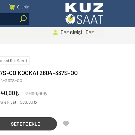
0
ürün
ÜYE GİRİŞİ ÜYE OL
ookai Kol Saati
7S-OO KOOKAI 2604-337S-OO
04-337S-OO
040,00
2.600,00
ale Fiyatı:
988,00
SEPETE EKLE