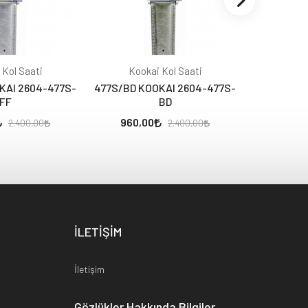
 Kol Saati
Kookai Kol Saati
Kook
KAI 2604-477S-
477S/BD KOOKAI 2604-477S-
464S/FC K
FF
BD
960,00
960,0
2.400,00
2.400,00
İLETİŞİM
İletişim
Gözlükler Hakkında Bilgiler