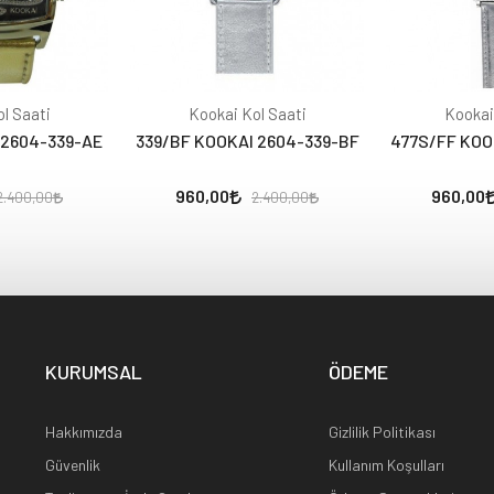
l Saati
Kookai Kol Saati
Kookai
 2604-339-AE
339/BF KOOKAI 2604-339-BF
477S/FF KOO
960,00
960,00
2.400,00
2.400,00
KURUMSAL
ÖDEME
Hakkımızda
Gizlilik Politikası
Güvenlik
Kullanım Koşulları