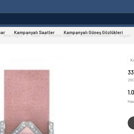
uar
Kampanyalı Saatler
Kampanyalı Güneş Gözlükleri
Ana Sayfa
Saat
Kookai Saat
Kookai Kol Saati
Bayan
K
33
26
1.
Hav