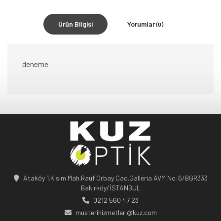
Ürün Bilgisi
Yorumlar
(0)
deneme
Ataköy 1.Kısım Mah.Rauf Orbay Cad.Galleria AVM No:6/BGR333
Bakırköy/İSTANBUL
0212 560 47 23
musterihizmetleri@kuz.com