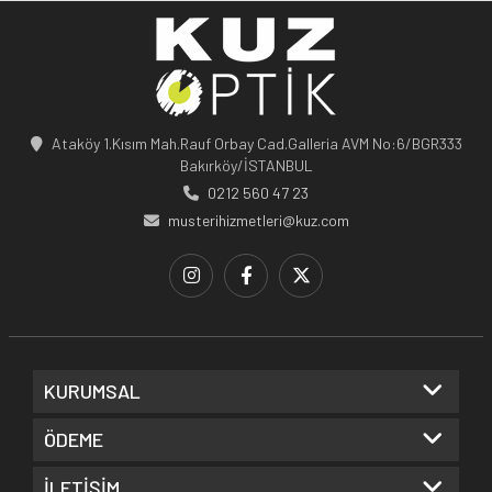
Ataköy 1.Kısım Mah.Rauf Orbay Cad.Galleria AVM No:6/BGR333
Bakırköy/İSTANBUL
0212 560 47 23
musterihizmetleri@kuz.com
KURUMSAL
ÖDEME
İLETİŞİM