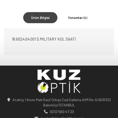
Ürün Bilgisi
Yorumlar
(0)
16.6024.04.001 S.MILITARY KOL SAATİ
Ataköy 1.Kısım Mah.Rauf Orbay Cad.Galleria AVM No:6/BGR333
Bakırköy/İSTANBUL
0212 560 47 23