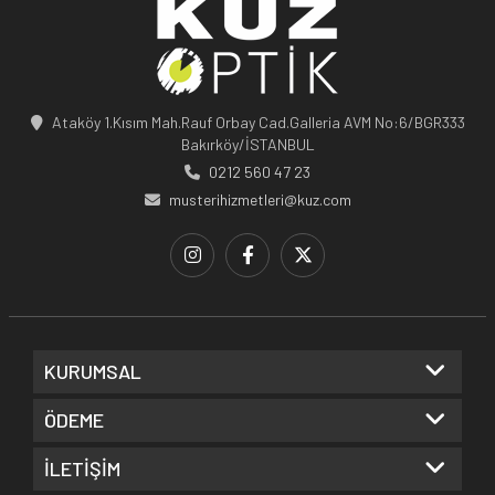
Ataköy 1.Kısım Mah.Rauf Orbay Cad.Galleria AVM No:6/BGR333
Bakırköy/İSTANBUL
0212 560 47 23
musterihizmetleri@kuz.com
KURUMSAL
ÖDEME
İLETİŞİM