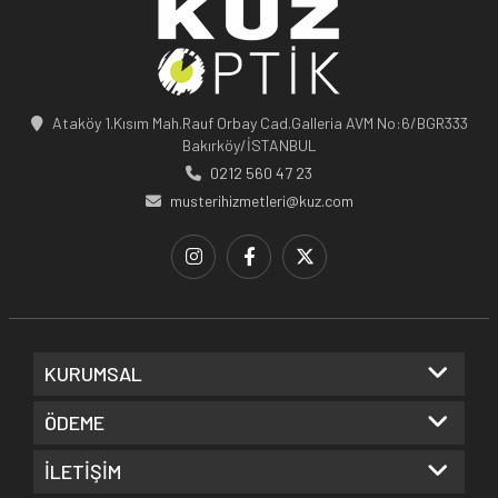
Ataköy 1.Kısım Mah.Rauf Orbay Cad.Galleria AVM No:6/BGR333
Bakırköy/İSTANBUL
0212 560 47 23
musterihizmetleri@kuz.com
KURUMSAL
ÖDEME
İLETİŞİM