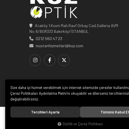
Ataköy 1.Kısım Mah.Rauf Orbay Cad.Galleria AVM
No:6/BGR333 Bakırköy/İSTANBUL
0212 560 47 23
musterihizmetleri@kuz.com
Size daha iyi hizmet verebilmek için internet sitemizde çerezler kullanılm
Çerez Politikaları Aydınlatma Metni’ni okuyabilir ve dilerseniz tercihleriniz
değiştirebilirsiniz.
Tercihleri Ayarla
Tümünü Kabul E
© 20
Gizlilik ve Çerez Politikası