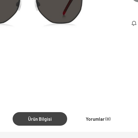
Ürün Bilgisi
Yorumlar
(0)