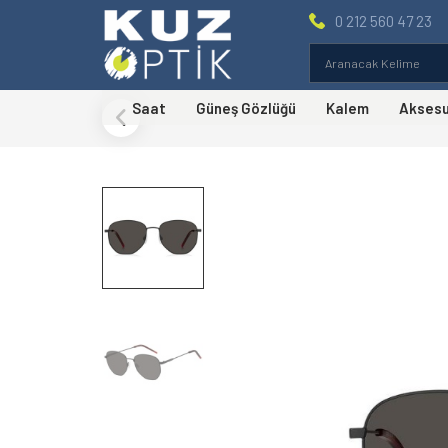
0 212 560 47 23
Saat
Güneş Gözlüğü
Kalem
Akses