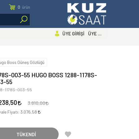
0
ürün
ÜYE GİRİŞİ ÜYE OL
ugo Boss Güneş Gözlüğü
78S-003-55 HUGO BOSS 1288-1178S-
3-55
88-1178S-003-55
238,50
3.810,00
ale Fiyatı:
3.076,58
TÜKENDİ