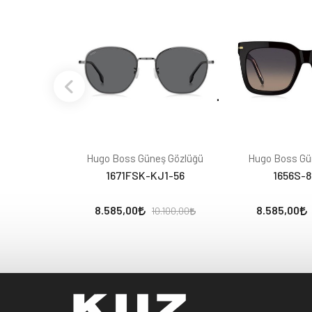
Hugo Boss Güneş Gözlüğü
Hugo Boss Gü
1671FSK-KJ1-56
1656S-
8.585,00
8.585,00
10.100,00