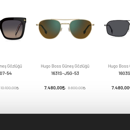
neş Gözlüğü
Hugo Boss Güneş Gözlüğü
Hugo Boss 
807-54
1631S-J5G-53
1603S
7.480,00
7.480,00
10.100,00
8.800,00