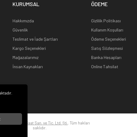
KURUMSAL
ÖDEME
Hakkımızda
Gizlilik Politikası
Güvenlik
Kullanım Koşulları
Teslimat ve İade Şartları
Ödeme Seçenekleri
Kargo Seçenekleri
Satış Sözleşmesi
Mağazalarımız
Banka Hesapları
İnsan Kaynakları
Online Tahsilat
aktadır.
i
t
22
Kuz Optik ve Saat San. ve Tic. Ltd. Şti.
. Tüm hakları
saklıdır.