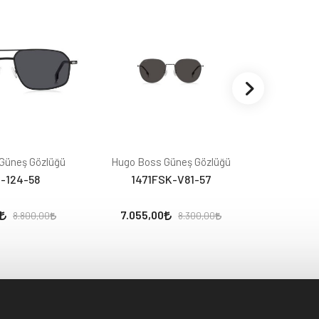
Güneş Gözlüğü
Hugo Boss Güneş Gözlüğü
Hugo Bos
-124-58
1471FSK-V81-57
145
7.055,00
7.097,
8.800,00
8.300,00