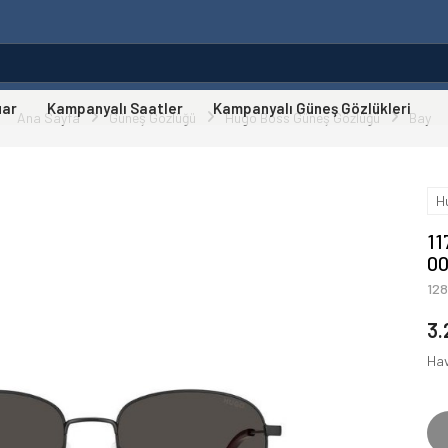
uar
Kampanyalı Saatler
Kampanyalı Güneş Gözlükleri
Ana Sayfa
Güneş Gözlüğü
Hugo Boss Güneş Gözlüğü
Bay
H
11
00
12
3.
Hav