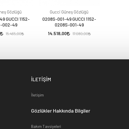
neş Gözlüğü
Gucci Güneş Gözlüğü
Gucci 
49 GUCCI 1152-
0208S-001-49 GUCCI 1152-
0178S-00
-002-49
0208S-001-49
017
14.518,00
10.939
15.465,00
17.080,00
İLETİŞİM
İletişim
Gözlükler Hakkında Bilgiler
Bakım Tavsiyeleri