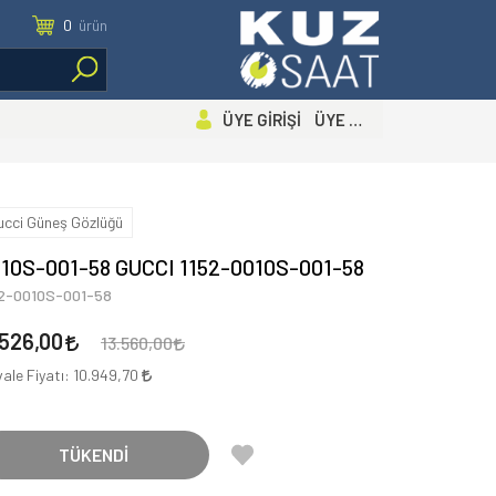
0
ürün
ÜYE GİRİŞİ ÜYE OL
ucci Güneş Gözlüğü
10S-001-58 GUCCI 1152-0010S-001-58
52-0010S-001-58
.526,00
13.560,00
ale Fiyatı:
10.949,70
TÜKENDİ