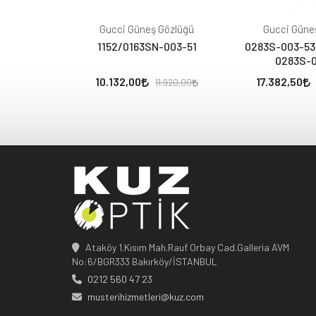
Gucci Güneş Gözlüğü
Gucci Güne
1152/0163SN-003-51
0283S-003-53 
0283S-
10.132,00
17.382,50
11.920,00
Ataköy 1.Kısım Mah.Rauf Orbay Cad.Galleria AVM
No:6/BGR333 Bakırköy/İSTANBUL
0212 560 47 23
musterihizmetleri@kuz.com