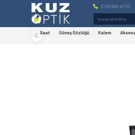
0 212 560 47 23
Saat
Güneş Gözlüğü
Kalem
Akses