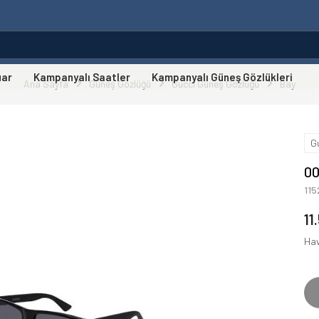
uar
Kampanyalı Saatler
Kampanyalı Güneş Gözlükleri
Ana Sayfa
Güneş Gözlüğü
Gucci Güneş Gözlüğü
Bay
G
00
11
11
Hav