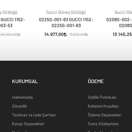
ş Gözlüğü
Gucci Güneş Gözlüğü
Gucci Gü
GUCCI 1152-
0225S-001-63 GUCCI 1152-
0208S-002-
003-53
0225S-001-63
0208S
14.977,00
13.145,25
20.450,00
17.620,00
KURUMSAL
ÖDEME
Hakkımızda
Gizlilik Politikası
Güvenlik
Kullanım Koşulları
Teslimat ve İade Şartları
Ödeme Seçenekleri
Kargo Seçenekleri
Satış Sözleşmesi